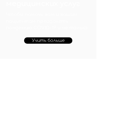
медицинских услуг
Чтобы помочь вам и вашим
пациентам преодолеть
пандемию COVID-19 и не только.
Учить больше