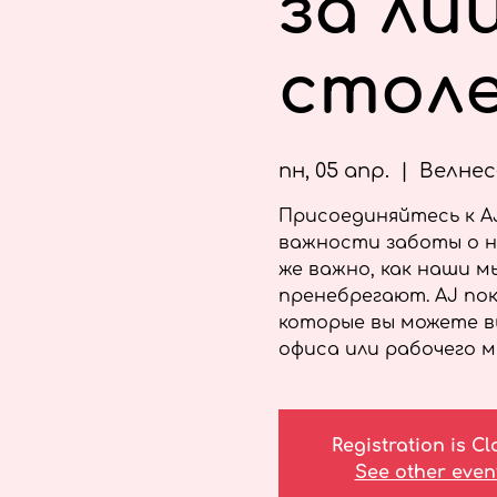
за ли
столе
пн, 05 апр.
  |  
Велнес
Присоединяйтесь к AJ 
важности заботы о н
же важно, как наши м
пренебрегают. AJ по
которые вы можете в
офиса или рабочего м
Registration is C
See other even