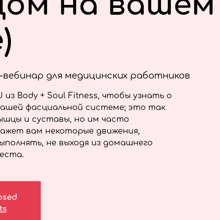
цом на вашем
)
-вебинар для медицинских работников
из Body + Soul Fitness, чтобы узнать о
ашей фасциальной системе; это так
ышцы и суставы, но им часто
кажет вам некоторые движения,
ыполнять, не выходя из домашнего
еста.
losed
ts