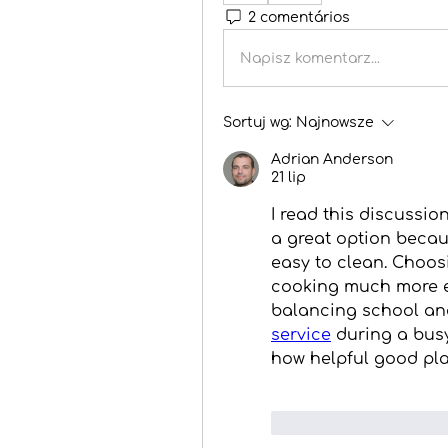
2 comentários
Napisz komentarz...
Sortuj wg:
Najnowsze
Adrian Anderson
21 lip
I read this discussio
a great option becaus
easy to clean. Choosi
cooking much more en
balancing school and
service
 during a bus
how helpful good pl
Polub
Odpowi