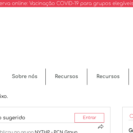
erva online: Vacinação COVID-19 para grupos elegívei
Sobre nós
Recursos
Recursos
ixo.
o sugerido
Entrar
G
blicou no grupo
NYTHP - PCN Group