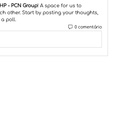
HP - PCN Group
! A space for us to 
h other. Start by posting your thoughts, 
a poll.
0 comentário