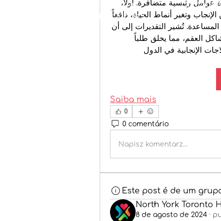
تُعزى الزيادة الكبيرة في سوق سياحة الخصوبة إلى عدة عوامل رئيسية متضافرة. أولاً، 
Política de
Contate-
يشكل ارتفاع معدلات العقم عالمياً، الناتج عن تأخر سن الإنجاب وتغير أنماط الحياة، دافعاً 
privacidade
|
أساسياً لزيادة الطلب على خدمات التكنولوجيا الإنجابية المساعدة. تُشير التقديرات إلى أن 
عشرات الملايين من الأزواج حول العالم يعانون من مشاكل العقم، مما يخلق طلباً 
مستمراً على حلول العلاج. ثانياً، تُعد التكلفة العالية للعلاجات الإنجابية في الدول 
Saiba mais
0
0 comentário
Napisz komentarz...
Este post é de um grup
North York Toronto 
8 de agosto de 2024
·
pu