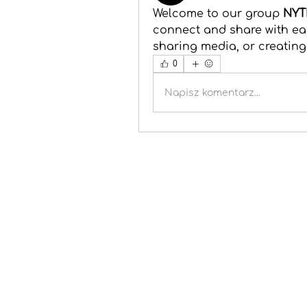
Welcome to our group 
NYT
connect and share with eac
sharing media, or creating 
0
Napisz komentarz...