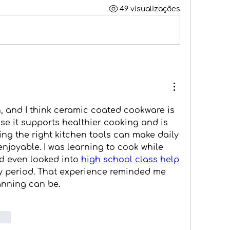
49 visualizações
n, and I think ceramic coated cookware is 
e it supports healthier cooking and is 
ng the right kitchen tools can make daily 
joyable. I was learning to cook while 
 even looked into 
high school class help 
y period. That experience reminded me 
anning can be.
edz