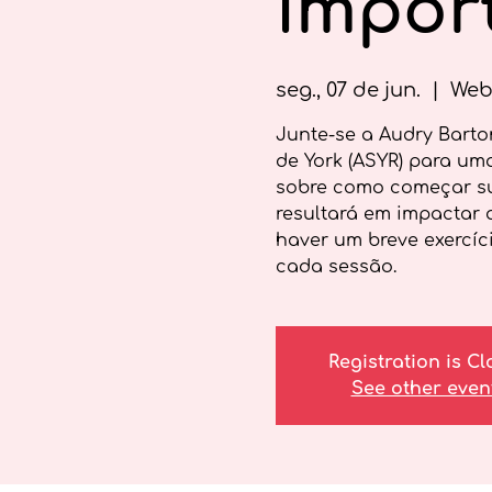
impor
seg., 07 de jun.
  |  
Web
Junte-se a Audry Bart
de York (ASYR) para uma
sobre como começar su
resultará em impactar
haver um breve exercíci
cada sessão.
Registration is C
See other even