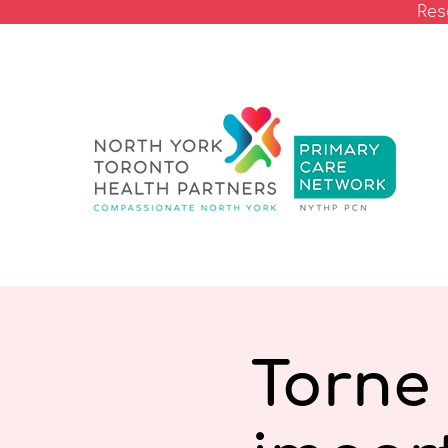
Res
Torne