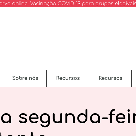
erva online: Vacinação COVID-19 para grupos elegívei
Sobre nós
Recursos
Recursos
 a segunda-fei