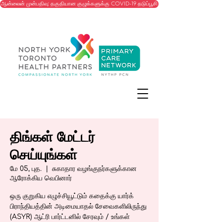
ஆன்லைன் முன்பதிவு: தகுதியான குழுக்களுக்கு COVID-19 தடுப்பூசி
திங்கள் மேட்டர்
செய்யுங்கள்
மே 05, புத.
  |  
சுகாதார வழங்குநர்களுக்கான
ஆரோக்கிய வெபினார்
ஒரு குறுகிய எழுச்சியூட்டும் கதைக்கு யார்க்
பிராந்தியத்தின் அடிமையாதல் சேவைகளிலிருந்து
(ASYR) ஆட்ரி பார்ட்டனில் சேரவும் / உங்கள்