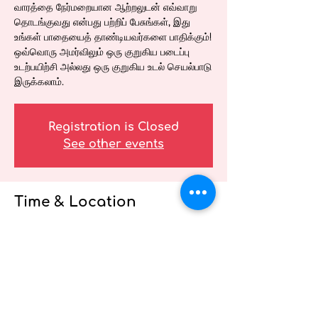
வாரத்தை நேர்மறையான ஆற்றலுடன் எவ்வாறு
தொடங்குவது என்பது பற்றிப் பேசுங்கள், இது
உங்கள் பாதையைத் தாண்டியவர்களை பாதிக்கும்!
ஒவ்வொரு அமர்விலும் ஒரு குறுகிய படைப்பு
உடற்பயிற்சி அல்லது ஒரு குறுகிய உடல் செயல்பாடு
இருக்கலாம்.
Registration is Closed
See other events
Time & Location
05 மே, 2021, 12:00 PM – 12:30 PM
சுகாதார வழங்குநர்களுக்கான ஆரோக்கிய
வெபினார்