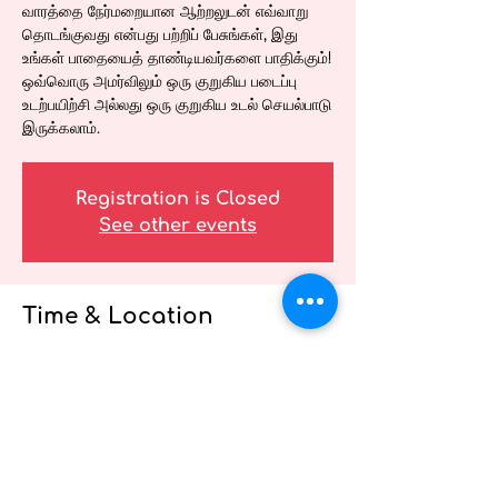
வாரத்தை நேர்மறையான ஆற்றலுடன் எவ்வாறு
தொடங்குவது என்பது பற்றிப் பேசுங்கள், இது
உங்கள் பாதையைத் தாண்டியவர்களை பாதிக்கும்!
ஒவ்வொரு அமர்விலும் ஒரு குறுகிய படைப்பு
உடற்பயிற்சி அல்லது ஒரு குறுகிய உடல் செயல்பாடு
இருக்கலாம்.
Registration is Closed
See other events
Time & Location
21 ஜூன், 2021, 12:00 PM – 12:15 PM
சுகாதார வழங்குநர்களுக்கான ஆரோக்கிய
வெபினார்