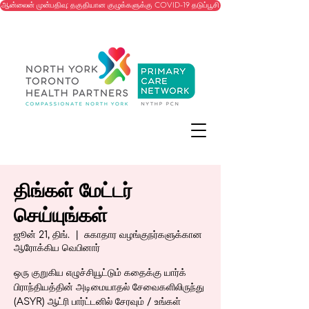
ஆன்லைன் முன்பதிவு: தகுதியான குழுக்களுக்கு COVID-19 தடுப்பூசி
திங்கள் மேட்டர்
செய்யுங்கள்
ஜூன் 21, திங்.
  |  
சுகாதார வழங்குநர்களுக்கான
ஆரோக்கிய வெபினார்
ஒரு குறுகிய எழுச்சியூட்டும் கதைக்கு யார்க்
பிராந்தியத்தின் அடிமையாதல் சேவைகளிலிருந்து
(ASYR) ஆட்ரி பார்ட்டனில் சேரவும் / உங்கள்