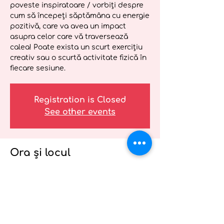
poveste inspiratoare / vorbiți despre
cum să începeți săptămâna cu energie
pozitivă, care va avea un impact
asupra celor care vă traversează
calea! Poate exista un scurt exercițiu
creativ sau o scurtă activitate fizică în
fiecare sesiune.
Registration is Closed
See other events
Ora și locul
06 mai 2021, 12:00 – 12:30
Webinar Wellness pentru furnizorii de
servicii medicale