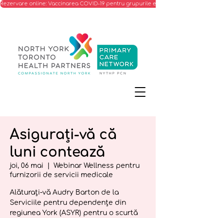
Rezervare online: Vaccinarea COVID-19 pentru grupurile eligibile
Asigurați-vă că
luni contează
joi, 06 mai
  |  
Webinar Wellness pentru
furnizorii de servicii medicale
Alăturați-vă Audry Barton de la
Serviciile pentru dependențe din
regiunea York (ASYR) pentru o scurtă