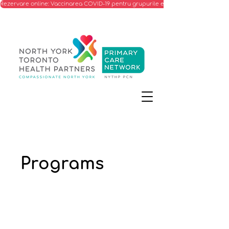
Rezervare online: Vaccinarea COVID-19 pentru grupurile eligibile
Programs