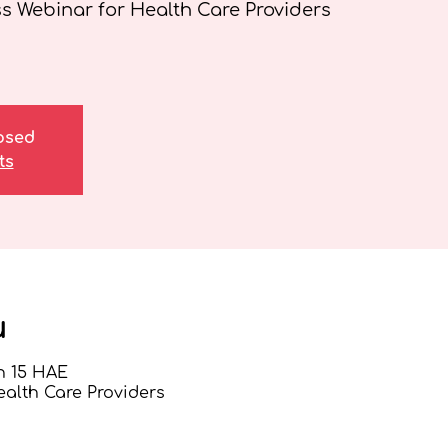
s Webinar for Health Care Providers
losed
ts
u
 h 15 HAE
ealth Care Providers