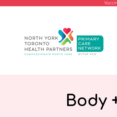
Vacci
Body +