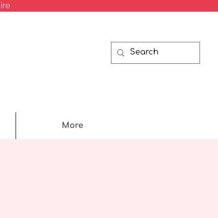
ire
More