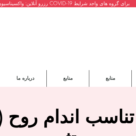
رزرو آنلاین: واکسیناسیون COVID-19 برای گروه های واجد شرایط
منابع
منابع
درباره ما
تناسب اندام روح 