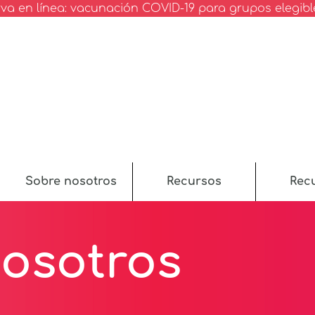
va en línea: vacunación COVID-19 para grupos elegibl
Sobre nosotros
Recursos
Rec
osotros