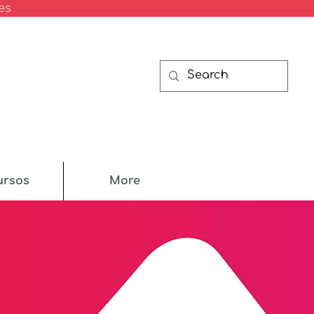
es
ursos
More