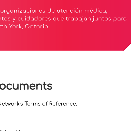
organizaciones de atención médica,
ntes y cuidadores que trabajan juntos para
th York, Ontario.
documents
Network's
Terms of Reference
.