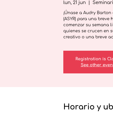
lun, 21 jun
  |  
Seminari
¡Únase a Audry Barton 
(ASYR) para una breve h
comenzar su semana lib
quienes se crucen en s
creativo o una breve ac
Registration is C
See other even
Horario y u