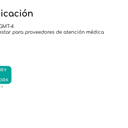
bicación
5 GMT-4
estar para proveedores de atención médica
nos
Contácteno
s