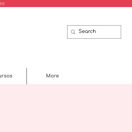
es
ursos
More