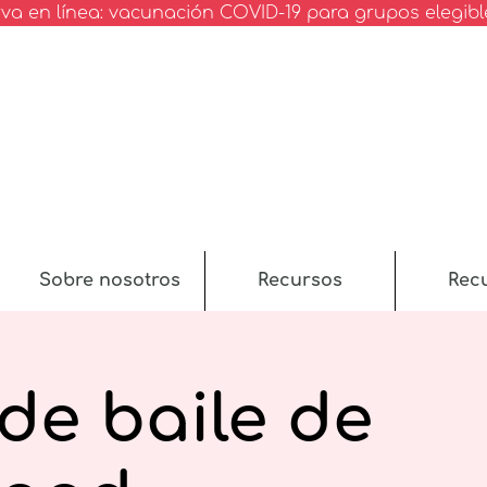
va en línea: vacunación COVID-19 para grupos elegibl
Sobre nosotros
Recursos
Rec
de baile de