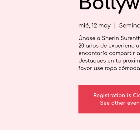
Bolly
mié, 12 may
  |  
Semina
Únase a Sherin Surenthi
20 años de experiencia 
encantaría compartir 
destaques en tu próxima 
favor use ropa cómoda y
Registration is C
See other even