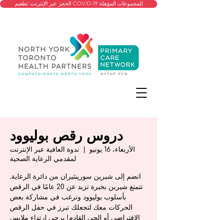
الحجز عبر الإنترنت: تطعيم COVID-19 للمجموعات المؤهلة
دروس رقص بوليوود
الأربعاء، 16 يونيو
  |  
ندوة العافية عبر الإنترنت
لمقدمي الرعاية الصحية
انضم إلى شيرين سورينثيران من دائرة الرعاية.
تتمتع شيرين بخبرة تزيد عن 20 عامًا في الرقص
بأسلوب بوليوود وترغب في مشاركة بعض
الحركات معك لتجعلك تبرز في حفل الرقص
الافتراضي أو الحي القادم! يرجى ارتداء ملابس