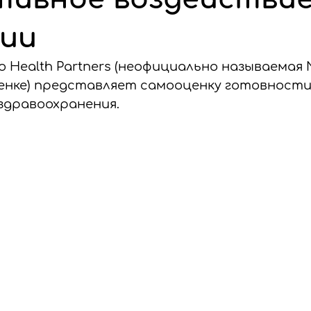
ии
to Health Partners (неофициально называемая N
ценке) представляет самооценку готовности
дравоохранения.