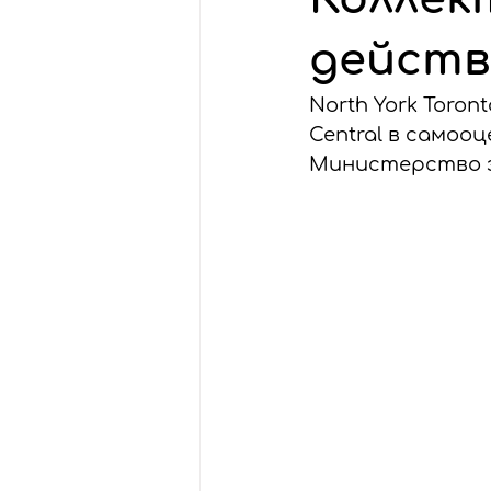
действ
North York Toron
Central в самоо
Министерство з