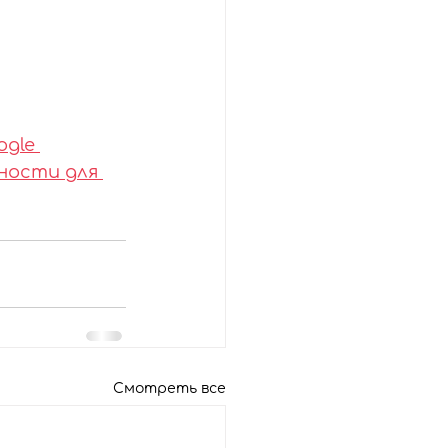
gle 
ности для 
Смотреть все