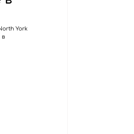
orth York 
 в 