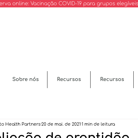
erva online: Vacinação COVID-19 para grupos elegívei
Sobre nós
Recursos
Recursos
to Health Partners
20 de mai. de 2021
1 min de leitura
liação de prontidão