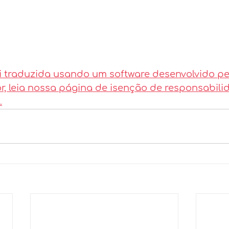
i traduzida usando um software desenvolvido pe
vor, leia nossa página de isenção de responsabili
.