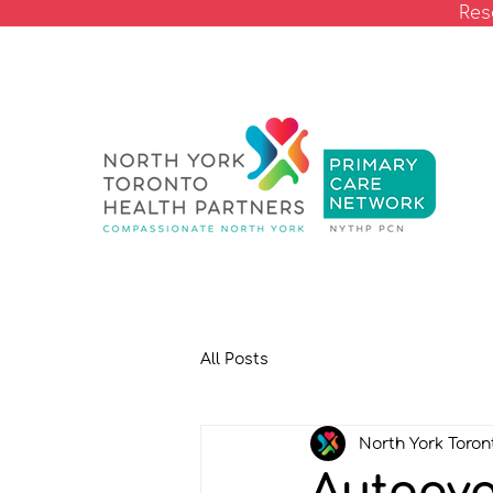
Res
All Posts
North York Toron
Autoava